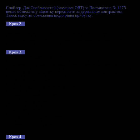
розвитку озброєння та військової техніки МО на основі ціє
формує Перелік і обсяги ОВТ на постачання, який затвердж
заступником Міністра оборони. Варто зазначити, що цей кр
специфічним для Міністерства оборони України та Генерал
штабу. В свою чергу інші державні замовники у сфері обо
формують потребу за власними процедурами (встановлені
наказами та іншими підзаконними нормативно-правовими а
Покрокова процедура контрактування за Постановою № 12
Особливості
Крок 1.
Комерційна пропозиція.
Для укладання контракту виробники повинні надати Агенці
закупівель комерційну пропозицію із зазначенням такої інф
Повне найменування, повна інформація про компанію, код з
УКТЗЕД, номенклатурний код НАТО (за наявності);
ТТХ або інші характеристики (за наявності);
Дані щодо технічного стану;
Повне найменування виробника, країна походження та зна
логістичний маршрут постачання (за наявності);
Умови постачання (строк, графік тощо);
Загальна вартість (ціна) та умови оплати.
Спойлер
. Для Особливостей (закупівлі ОВТ) за Постаново
немає обмежень у відсотку передплати за державним контр
Також відсутні обмеження щодо рівня прибутку.
Крок 2.