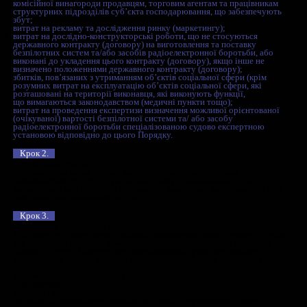
замовника ДССЗЗІ) розрахунок ціни та висновок експерта 
дослідного інституту судових експертиз, який визначає мо
орієнтовну вартість безпілотника/РЕБ.
Перелік документів:
установчі та фінансові документи;
документ, що підтверджує права здійснювати міжнародні п
товарів, робіт і послуг оборонного призначення (якщо в ла
виробництва є імпортні комплектуючі);
документ з інформацією про товар та про умови поставки і
документ із розрахунком ціни;
висновок експерта Науково-дослідного інституту судових е
який визначає можливу орієнтовну вартість безпілотника/Р
Також на вибір виробник надає один із таких документів:
Сертифікат відповідності стандартам або технічним умова
Документ, що підтверджує допуск до експлуатації безпілот
Акт про проведення спільних відомчих випробувань із поз
висновком. Контракт укладається на термін, який не перев
реалізації експериментального проєкту, тобто до 28.03.202
Спойлер.
Спойлер. Попередня оплата за держконтрактами 
становити до 70% вартості безпілотників/РЕБ на термін не
місяців. А прибуток виробника безпілотників/ РЕБ за держ
замовленням не повинен перевищувати 25% виробничої соб
товарів, робіт та послуг, при цьому до складу витрат не мо
включатися витрати, передбачені п. 9 Постанови КМУ No 12
Організаційних витрат, витрат на проведення річних зборів
представницьких витрат, витрат на участь у виставках;
Витрат на службові відрядження працівників апарату упра
суб’єкта господарювання, безпосередньо не пов’язаних з в