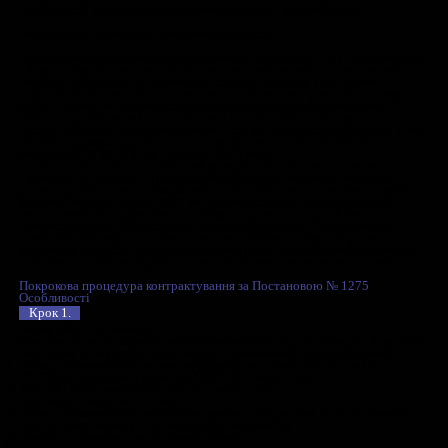
Державні замовники передбачені Постановою КМУ № 363, я
також їх уповноважені закупівельники. Уповноваженими
закупівельниками є служби державного замовника, які були 
функціями служби державного замовника у сфері оборони
відповідними наказами.
Наприклад, Наказом № 716 від 02 грудня 2023 року Мініст
оборони України уповноважило на виконання таких функці
підприємство “Агенція закупівель у сфері оборони” (далі - 
Крім того, відповідно до Постанови КМУ від 13 лютого 20
Міністерству оборони дозволено в умовах воєнного стану 
в обсягах видатків, погоджених Кабінетом Міністрів Украї
приймати рішення щодо делегування повноважень на вико
бюджетної програми КПКВК 2101150 “Розвиток, закупівля
модернізація та ремонт озброєння, військової техніки, засоб
обладнання” іншим державним замовникам у сфері оборони
Формування переліку та визначення потреби
Перед початком процесу контрактування виробника ОВТ М
оборони України разом із Генеральним штабом здійснює ф
переліку озброєння та визначення потреби у ньому. Цей пр
регулюється Інструкцією з планування оборонних закупівел
робіт і послуг на постачання (розроблення, модернізацію, 
озброєння, військової та спеціальної техніки, ракет і боєпри
іншого військово-технічного майна і послуг в інтересах З
України в умовах правового режиму воєнного стану, затв
Наказом МОУ № 226 від 11 квітня 2024 року.
Генеральний штаб надає МО інформацію про актуальні пот
озброєнні та техніці, а Департамент військово-технічної по