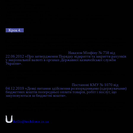
державного контракту (договору) чи оперативним контроле
виконанням;
Витрат на страхування майна, а також винагороди за послу
(юридичні, аудиторські, з оцінки майна тощо), які не є обо
відповідно до законодавства або умов договорів;
Витрат від браку (крім технічно неминучого браку та витра
виправлення такого технічно неминучого браку);
Нестачі незавершеного виробництва, нестачі і витрат від п
матеріальних цінностей у цехах (якщо інше не передбачено
договором);
Оплати простоїв;
сум безнадійної дебіторської заборгованості та відрахуван
резерву сумнівних боргів;
витрат від знецінення запасів;
визнаних штрафів, пені, неустойки;
комісійної винагороди продавцям, торговим агентам та пра
структурних підрозділів суб’єкта господарювання, що заб
збут;
витрат на рекламу та дослідження ринку (маркетингу);
витрат на дослідно-конструкторські роботи, що не стосуют
державного контракту (договору) на виготовлення та поста
безпілотних систем та/або засобів радіоелектронної бороть
виконані до укладення цього контракту (договору), якщо ін
визначено положеннями державного контракту (договору);
збитків, пов’язаних з утриманням об’єктів соціальної сфери
розумних витрат на експлуатацію об’єктів соціальної сфери
розташовані на території виконавця, які виконують функції,
що вимагаються законодавством (медичні пункти тощо);
витрат на проведення експертизи визначення можливої орі
(очікуваної) вартості безпілотної системи та/ або засобу