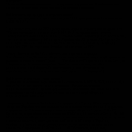
тому числі реквізити Наказу про допуск до експлуатації/пр
озброєння (постачання), пріоритетність, ТУ на виробництв
документ із розрахунком ціни.
2. Отримати пропозицію про закупівлю Вашої техніки.
Якщо потреба та пріоритет у вашій техніці є, Агенція обо
закупівель* сконтактує з виробником для укладання держав
контракту.
*Агенція оборонних закупівель — це державне підприємство Мінобо
відповідає за закупівлю озброєння для Сил безпеки й оборони.
Які існують процедури контрактування?
Наразі процедура контрактування для ОВТ врегульована П
КМУ № 1275.
Слід зазначити, що до 2025 року процедура контрактування
РЕБ регулювалася Постановою КМУ № 256, однак врахов
експериментальний (відповідно, і тимчасовий) характер ціє
Постановою Кабінету Міністрів України від 20 грудня 202
1450 було внесено зміни до Постанови № 1275, якими до п
закупівлі ОВТ інтегрували безпілотні системи та РЕБ.
Тепер Постанова № 1275 містить два окремих порядки:
“Особливості здійснення оборонних закупівель на період д
режиму воєнного стану” (далі — “Особливості”) для закупі
“Порядок здійснення закупівлі безпілотних систем, засобів
радіоелектронної боротьби тактичного рівня вітчизняного
виробництва та їх складових частин” (далі -\— “Порядок”).
Які існують державні замовники?