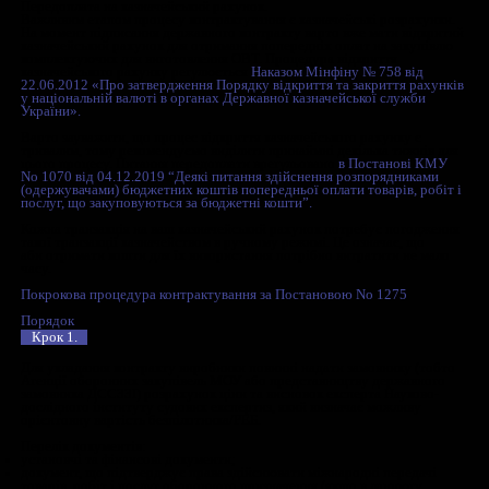
Перемовний процес.
Найскладніша ланка під час процедури закупівлі, оскільки
визначаються всі істотні умови контракту. Перемовний про
проводиться між службою державного замовника, наприкла
безпосередньо виробником ОВТ.
Крок 3.
Підписання державного контракту.
Типового договору немає. Питання визначення умов договор
для маневрів і державні замовники почасти визначають нер
умови договору. Проте кожен закупівельний орган, наприкл
оборонних закупівель, має шаблони контрактів. У такому ш
договору зазначається інформація про:
предмет закупівлі, а саме ОВТ;
ціна контракту;
порядок і умови проведення розрахунків;
порядок та умови виготовлення,
поставки та приймання товару;
строки поставок;
гарантійні зобов’язання;
права, обов’язки та відповідальність сторін;
порядок вирішення спорів;
забезпечення конфіденційності
та антикорупційні застереження;
строк контракту та умови його
припинення або розірвання;
специфікацію товару.
Крок 4.